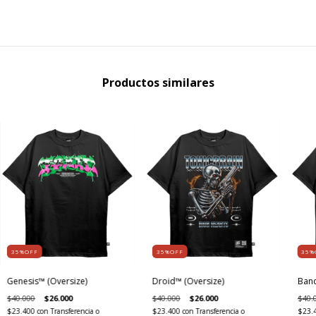
Productos similares
35%OFF
35%OFF
35%
Genesis™ (Oversize)
Droid™ (Oversize)
Band
$40.000
$26.000
$40.000
$26.000
$40.
$23.400
con
Transferencia o
$23.400
con
Transferencia o
$23.