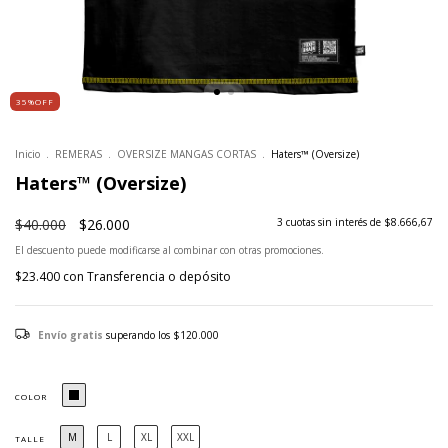
35%OFF
Inicio
.
REMERAS
.
OVERSIZE MANGAS CORTAS
.
Haters™ (Oversize)
Haters™ (Oversize)
$40.000
$26.000
3
cuotas sin interés de
$8.666,67
El descuento puede modificarse al combinar con otras promociones.
$23.400
con
Transferencia o depósito
Envío gratis
superando los
$120.000
COLOR
M
L
XL
XXL
TALLE