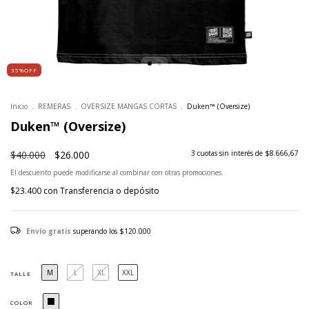
35%OFF
Inicio
.
REMERAS
.
OVERSIZE MANGAS CORTAS
.
Duken™ (Oversize)
Duken™ (Oversize)
$40.000
$26.000
3
cuotas sin interés de
$8.666,67
El descuento puede modificarse al combinar con otras promociones.
$23.400
con
Transferencia o depósito
Envío gratis
superando los
$120.000
M
L
XL
XXL
TALLE
COLOR