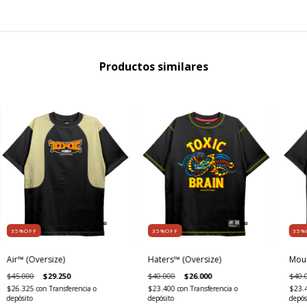
Productos similares
35%OFF
35%OFF
35%
Air™ (Oversize)
Haters™ (Oversize)
Mous
$45.000
$29.250
$40.000
$26.000
$40.
$26.325
con
Transferencia o
$23.400
con
Transferencia o
$23.
depósito
depósito
depós