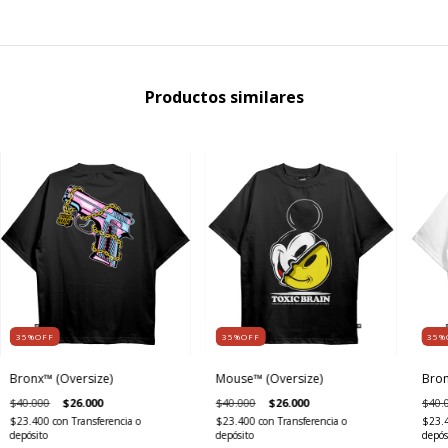
Productos similares
35%OFF
35%OFF
35%
Bronx™ (Oversize)
Mouse™ (Oversize)
Bron
$40.000
$26.000
$40.000
$26.000
$40.
$23.400
con
Transferencia o
$23.400
con
Transferencia o
$23.
depósito
depósito
depós