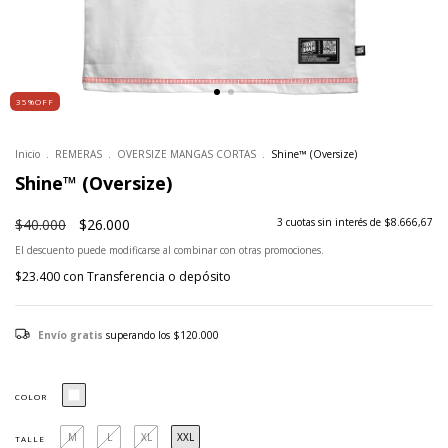
35%OFF
Inicio
.
REMERAS
.
OVERSIZE MANGAS CORTAS
.
Shine™ (Oversize)
Shine™ (Oversize)
$40.000
$26.000
3
cuotas sin interés de
$8.666,67
El descuento puede modificarse al combinar con otras promociones.
$23.400
con
Transferencia o depósito
Envío gratis
superando los
$120.000
COLOR
M
L
XL
XXL
TALLE