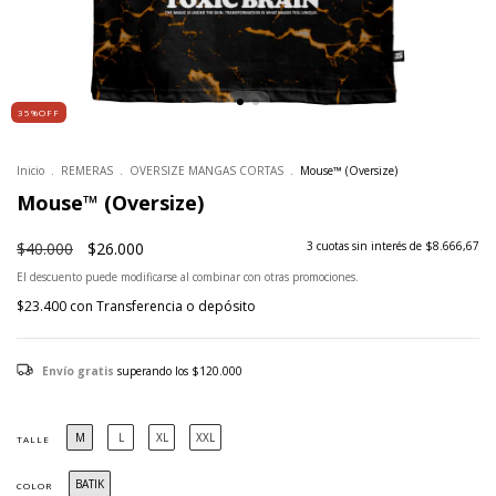
35%OFF
Inicio
.
REMERAS
.
OVERSIZE MANGAS CORTAS
.
Mouse™ (Oversize)
Mouse™ (Oversize)
$40.000
$26.000
3
cuotas sin interés de
$8.666,67
El descuento puede modificarse al combinar con otras promociones.
$23.400
con
Transferencia o depósito
Envío gratis
superando los
$120.000
M
L
XL
XXL
TALLE
BATIK
COLOR