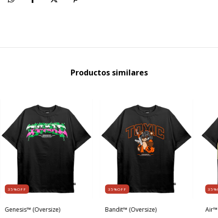
Productos similares
35%OFF
35%OFF
35%
Genesis™ (Oversize)
Bandit™ (Oversize)
Air™