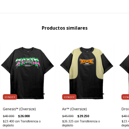
Productos similares
35%OFF
35%OFF
35%
Genesis™ (Oversize)
Air™ (Oversize)
Droi
$40.000
$26.000
$45.000
$29.250
$40.
$23.400
con
Transferencia o
$26.325
con
Transferencia o
$23.
depósito
depósito
depós