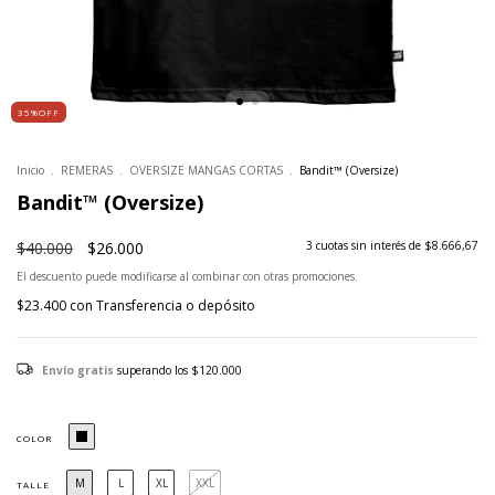
35%OFF
Inicio
.
REMERAS
.
OVERSIZE MANGAS CORTAS
.
Bandit™ (Oversize)
Bandit™ (Oversize)
$40.000
$26.000
3
cuotas sin interés de
$8.666,67
El descuento puede modificarse al combinar con otras promociones.
$23.400
con
Transferencia o depósito
Envío gratis
superando los
$120.000
COLOR
M
L
XL
XXL
TALLE