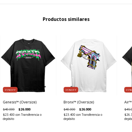
Productos similares
35%OFF
35%OFF
35%
Genesis™ (Oversize)
Bronx™ (Oversize)
Air™
$40.000
$26.000
$40.000
$26.000
$45.
$23.400
con
Transferencia o
$23.400
con
Transferencia o
$26.
depósito
depósito
depós