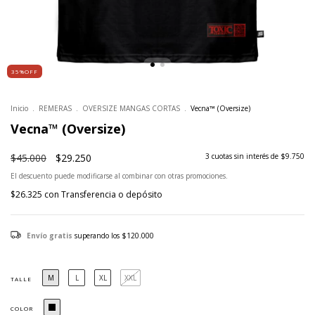
35%OFF
Inicio
.
REMERAS
.
OVERSIZE MANGAS CORTAS
.
Vecna™ (Oversize)
Vecna™ (Oversize)
$45.000
$29.250
3
cuotas sin interés de
$9.750
El descuento puede modificarse al combinar con otras promociones.
$26.325
con
Transferencia o depósito
Envío gratis
superando los
$120.000
M
L
XL
XXL
TALLE
COLOR