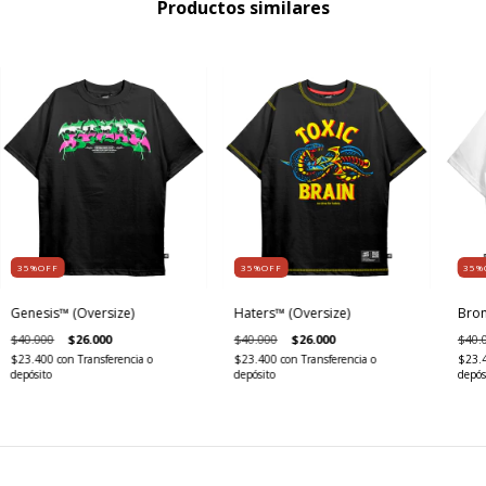
Productos similares
35%OFF
35%OFF
35%
Genesis™ (Oversize)
Haters™ (Oversize)
Bron
$40.000
$26.000
$40.000
$26.000
$40.
$23.400
con
Transferencia o
$23.400
con
Transferencia o
$23.
depósito
depósito
depós