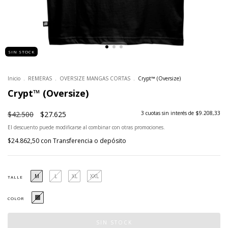
SIN STOCK
Inicio
.
REMERAS
.
OVERSIZE MANGAS CORTAS
.
Crypt™ (Oversize)
Crypt™ (Oversize)
$42.500
$27.625
3
cuotas sin interés de
$9.208,33
El descuento puede modificarse al combinar con otras promociones.
$24.862,50
con
Transferencia o depósito
M
L
XL
XXL
TALLE
COLOR