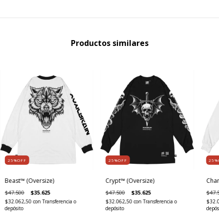
Productos similares
25%OFF
25%OFF
25%
Beast™ (Oversize)
Crypt™ (Oversize)
Cham
$47.500
$35.625
$47.500
$35.625
$47.
$32.062,50
con
Transferencia o
$32.062,50
con
Transferencia o
$32.
depósito
depósito
depós