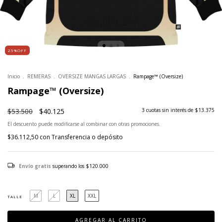
25%OFF
Inicio
.
REMERAS
.
OVERSIZE MANGAS LARGAS
.
Rampage™ (Oversize)
Rampage™ (Oversize)
$53.500
$40.125
3
cuotas sin interés de
$13.375
El descuento puede modificarse al combinar con otras promociones.
$36.112,50
con
Transferencia o depósito
Envío gratis
superando los
$120.000
M
L
XL
XXL
TALLE