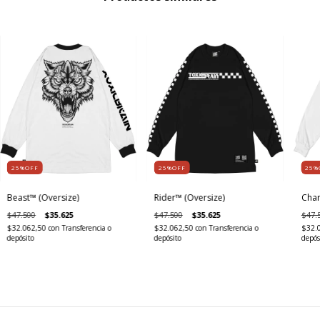
25%OFF
25%OFF
25%
Beast™ (Oversize)
Rider™ (Oversize)
Cham
$47.500
$35.625
$47.500
$35.625
$47.
$32.062,50
con
Transferencia o
$32.062,50
con
Transferencia o
$32.
depósito
depósito
depós