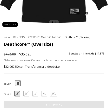
SIN STOCK
Inicio
.
REMERAS
.
OVERSIZE MANGAS LARGAS
.
Deathcore™ (Oversize)
Deathcore™ (Oversize)
$47.500
$35.625
3
cuotas sin interés de
$11.875
El descuento puede modificarse al combinar con otras promociones.
$32.062,50
con
Transferencia o depósito
COLOR
S
M
L
XL
XXL
TALLE