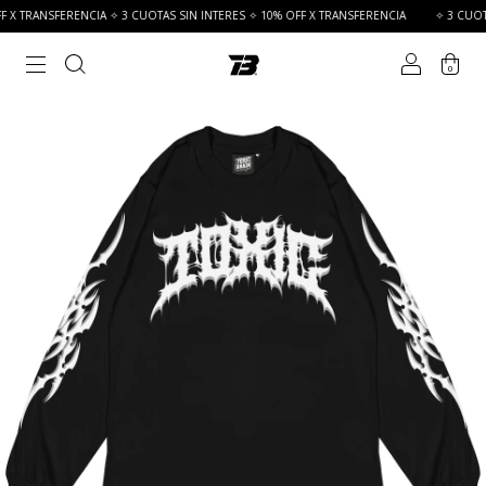
 X TRANSFERENCIA ✧ 3 CUOTAS SIN INTERES ✧ 10% OFF X TRANSFERENCIA
✧ 3 CUOTAS
0