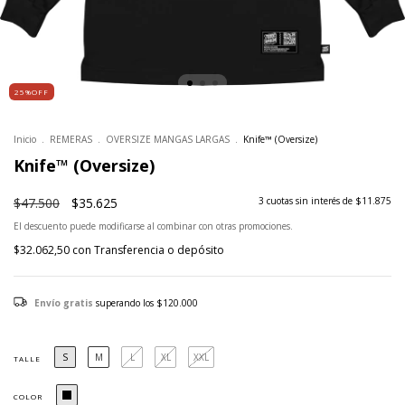
25%OFF
Inicio
.
REMERAS
.
OVERSIZE MANGAS LARGAS
.
Knife™ (Oversize)
Knife™ (Oversize)
$47.500
$35.625
3
cuotas sin interés de
$11.875
El descuento puede modificarse al combinar con otras promociones.
$32.062,50
con
Transferencia o depósito
Envío gratis
superando los
$120.000
S
M
L
XL
XXL
TALLE
COLOR