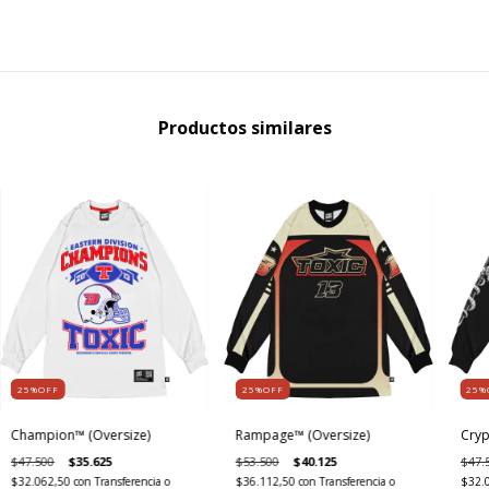
Productos similares
25%OFF
25%OFF
25%
Champion™ (Oversize)
Rampage™ (Oversize)
Cryp
$47.500
$35.625
$53.500
$40.125
$47.
$32.062,50
con
Transferencia o
$36.112,50
con
Transferencia o
$32.